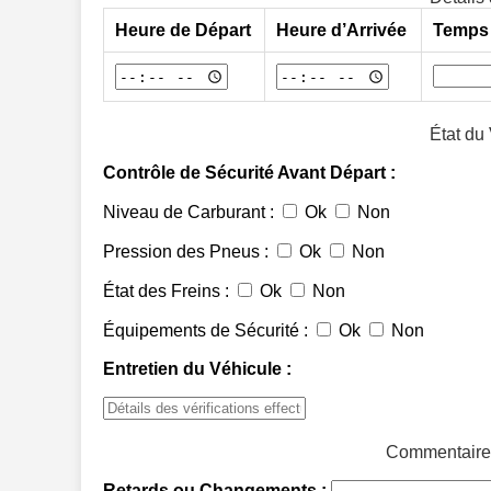
Heure de Départ
Heure d’Arrivée
Temps 
État du
Contrôle de Sécurité Avant Départ :
Niveau de Carburant :
Ok
Non
Pression des Pneus :
Ok
Non
État des Freins :
Ok
Non
Équipements de Sécurité :
Ok
Non
Entretien du Véhicule :
Commentaires
Retards ou Changements :