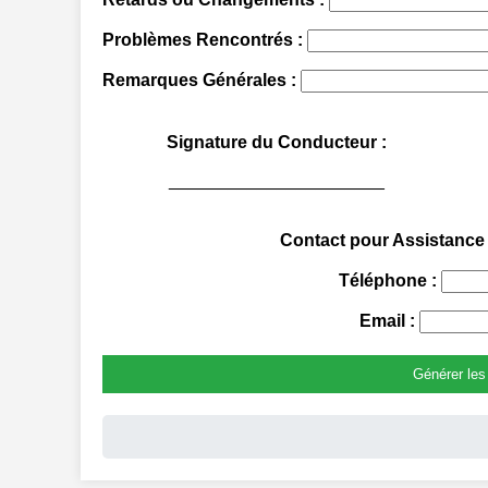
Problèmes Rencontrés :
Remarques Générales :
Signature du Conducteur :
______________________
Contact pour Assistance 
Téléphone :
Email :
Générer les