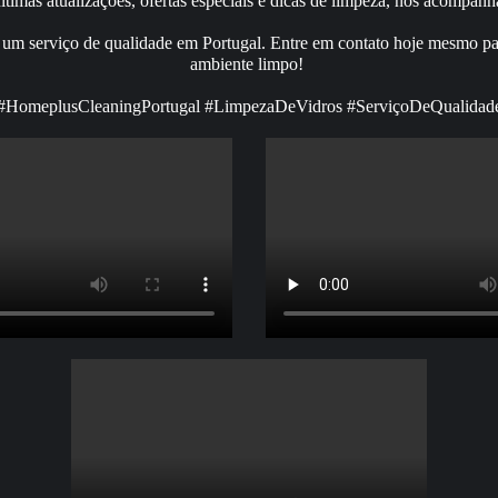
ltimas atualizações, ofertas especiais e dicas de limpeza, nos acompan
 um serviço de qualidade em Portugal. Entre em contato hoje mesmo par
ambiente limpo!
#HomeplusCleaningPortugal #LimpezaDeVidros #ServiçoDeQualidad