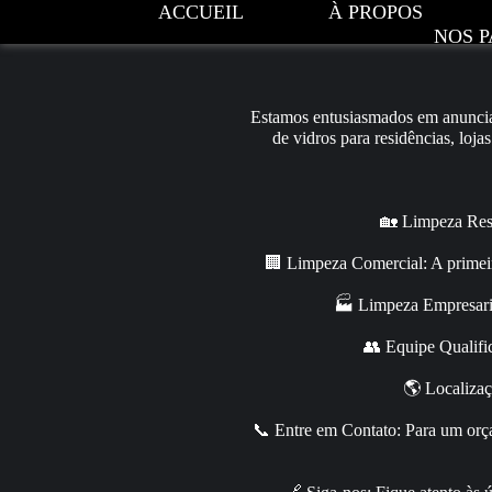
ACCUEIL
À PROPOS
NOS P
Estamos entusiasmados em anunciar
de vidros para residências, loj
🏡 Limpeza Resi
🏢 Limpeza Comercial: A primeir
🏭 Limpeza Empresaria
👥 Equipe Qualific
🌎 Localizaç
📞 Entre em Contato: Para um orça