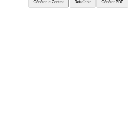
Générer le Contrat
Rafraîchir
Générer PDF